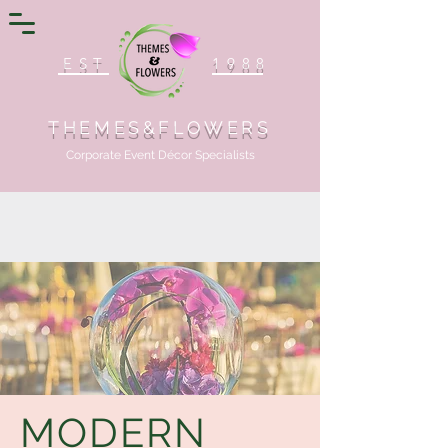
EST
1988
THEMES&FLOWERS
Corporate Event Décor Specialists
MODERN